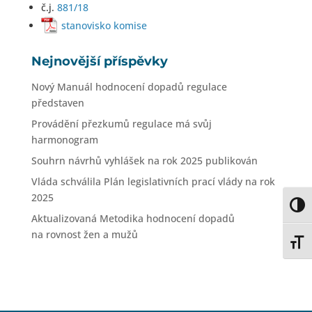
č.j.
881/18
stanovisko komise
Nejnovější příspěvky
Nový Manuál hodnocení dopadů regulace
představen
Provádění přezkumů regulace má svůj
harmonogram
Souhrn návrhů vyhlášek na rok 2025 publikován
Vláda schválila Plán legislativních prací vlády na rok
2025
Toggl
Aktualizovaná Metodika hodnocení dopadů
na rovnost žen a mužů
Toggl