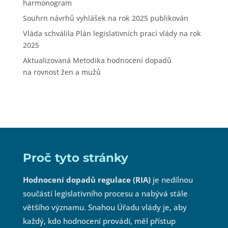
harmonogram
Souhrn návrhů vyhlášek na rok 2025 publikován
Vláda schválila Plán legislativních prací vlády na rok
2025
Aktualizovaná Metodika hodnocení dopadů
na rovnost žen a mužů
Proč tyto stránky
Hodnocení dopadů regulace (RIA)
je nedílnou
součástí legislativního procesu a nabývá stále
většího významu. Snahou Úřadu vlády je, aby
každý, kdo hodnocení provádí, měl přístup