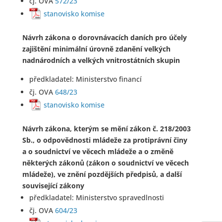
čj. OVA
572/23
stanovisko komise
Návrh zákona o dorovnávacích daních pro účely
zajištění minimální úrovně zdanění velkých
nadnárodních a velkých vnitrostátních skupin
předkladatel: Ministerstvo financí
čj. OVA
648/23
stanovisko komise
Návrh zákona, kterým se mění zákon č. 218/2003
Sb., o odpovědnosti mládeže za protiprávní činy
a o soudnictví ve věcech mládeže a o změně
některých zákonů (zákon o soudnictví ve věcech
mládeže), ve znění pozdějších předpisů, a další
související zákony
předkladatel: Ministerstvo spravedlnosti
čj. OVA
604/23