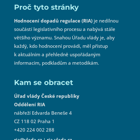
Proč tyto stránky
Hodnocení dopadů regulace (RIA)
je nedílnou
součástí legislativního procesu a nabývá stále
většího významu. Snahou Úřadu vlády je, aby
každý, kdo hodnocení provádí, měl přístup
k aktuálním a přehledně uspořádaným
informacím, podkladům a metodikám.
Kam se obracet
Úřad vlády České republiky
Oddělení RIA
nábřeží Edvarda Beneše 4
CZ 118 02 Praha 1
+420 224 002 288
ria@vlada.cz
|
ria.vlada.cz