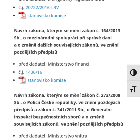
č.j.
20722/2016-LRV
stanovisko komise​
Návrh zákona, kterým se mění zákon č. 164/2013
Sb., o mezinárodní spolupráci při správě daní
a o změně dalších souvisejících zákonů, ve znění
pozdějších předpisů
předkladatel: Ministerstvo financí
č.j.
1436/16
Toggl
stanovisko komise​
Toggl
Návrh zákona, kterým se mění zákon č. 273/2008
Sb., o Policii České republiky, ve znění pozdějších
předpisů a zákon č. 341/2011 Sb., o Generální
inspekci bezpečnostních sborů a o změně
souvisejících zákonů, ve znění pozdějších předpisů
předkladatel: Ministerstvo vnitra