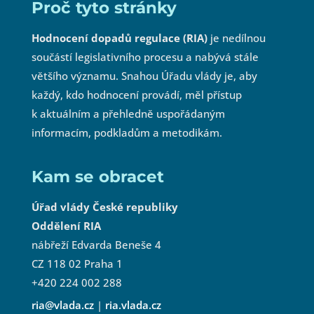
Proč tyto stránky
Hodnocení dopadů regulace (RIA)
je nedílnou
součástí legislativního procesu a nabývá stále
většího významu. Snahou Úřadu vlády je, aby
každý, kdo hodnocení provádí, měl přístup
k aktuálním a přehledně uspořádaným
informacím, podkladům a metodikám.
Kam se obracet
Úřad vlády České republiky
Oddělení RIA
nábřeží Edvarda Beneše 4
CZ 118 02 Praha 1
+420 224 002 288
ria@vlada.cz
|
ria.vlada.cz