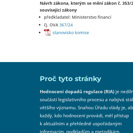
Návrh zákona, kterým se mění zákon č. 353/20
související zákony
předkladatel: Ministerstvo financí
čj. OVA
367/24
stanovisko komise
Proč tyto stránky
Hodnocení dopadů regulace (RIA)
je nedíl
součástí legislativního procesu a nabývá stá
většího významu. Snahou Úřadu vlády je, a
každý, kdo hodnocení provádí, měl přístup
k aktuálním a přehledně uspořádaným
informacím, podkladům a metodikám.