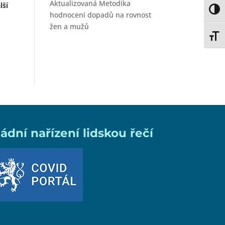
Aktualizovaná Metodika
lší
Toggl
hodnocení dopadů na rovnost
žen a mužů
Toggl
ládní nařízení lidskou řečí