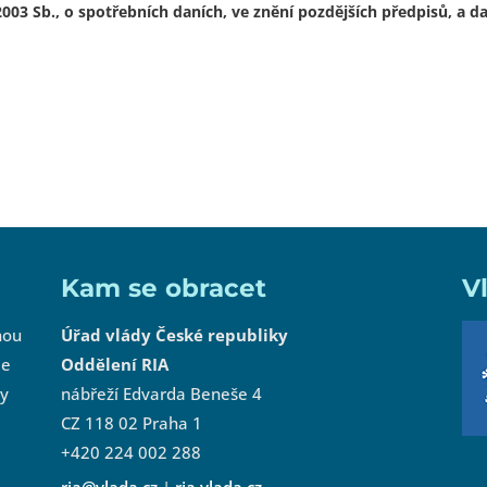
03 Sb., o spotřebních daních, ve znění pozdějších předpisů, a da
Kam se obracet
V
nou
Úřad vlády České republiky
le
Oddělení RIA
by
nábřeží Edvarda Beneše 4
CZ 118 02 Praha 1
+420 224 002 288
ria@vlada.cz
|
ria.vlada.cz