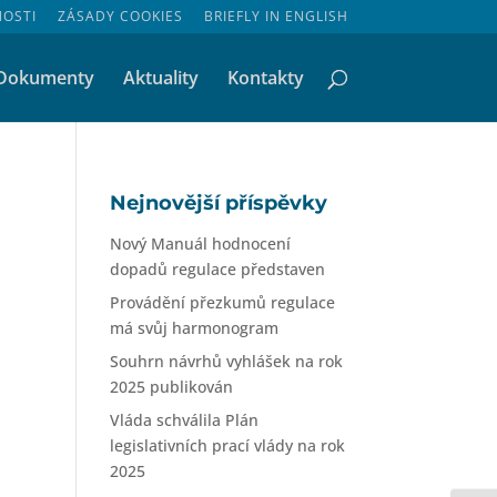
NOSTI
ZÁSADY COOKIES
BRIEFLY IN ENGLISH
Dokumenty
Aktuality
Kontakty
Nejnovější příspěvky
Nový Manuál hodnocení
dopadů regulace představen
Provádění přezkumů regulace
má svůj harmonogram
Souhrn návrhů vyhlášek na rok
2025 publikován
Vláda schválila Plán
legislativních prací vlády na rok
2025