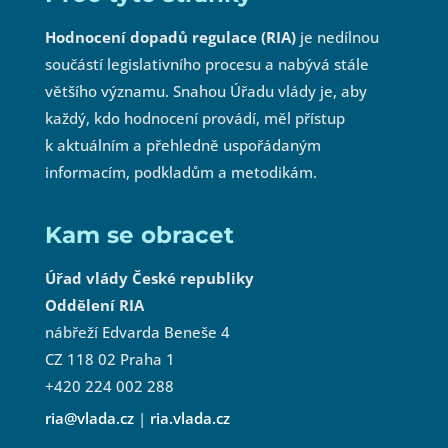
Hodnocení dopadů regulace (RIA)
je nedílnou
součástí legislativního procesu a nabývá stále
většího významu. Snahou Úřadu vlády je, aby
každý, kdo hodnocení provádí, měl přístup
k aktuálním a přehledně uspořádaným
informacím, podkladům a metodikám.
Kam se obracet
Úřad vlády České republiky
Oddělení RIA
nábřeží Edvarda Beneše 4
CZ 118 02 Praha 1
+420 224 002 288
ria@vlada.cz
|
ria.vlada.cz