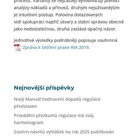
procesu. Varianty se nejčastěji vyhodnocují pomocí
analýzy nákladů a přínosů, druhým nejužívanějším
je intuitivní postup. Polovina dotazovaných
vidí spolupráci napříč útvary a státní správou obecně
jako nedostatečnou, druhá zastává opačný názor.
Jednotlivé výsledky podrobněji popisuje souhrnná
Zpráva k šetření praxe RIA 2019
.
Nejnovější příspěvky
Nový Manuál hodnocení dopadů regulace
představen
Provádění přezkumů regulace má svůj
harmonogram
Souhrn návrhů vyhlášek na rok 2025 publikován