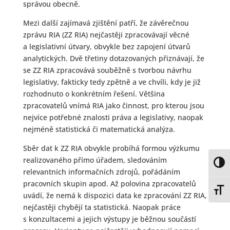
správou obecně.
Mezi další zajímavá zjištění patří, že závěrečnou
zprávu RIA (ZZ RIA) nejčastěji zpracovávají věcné
a legislativní útvary, obvykle bez zapojení útvarů
analytických. Dvě třetiny dotazovaných přiznávají, že
se ZZ RIA zpracovává souběžně s tvorbou návrhu
legislativy, fakticky tedy zpětně a ve chvíli, kdy je již
rozhodnuto o konkrétním řešení. Většina
zpracovatelů vnímá RIA jako činnost, pro kterou jsou
nejvíce potřebné znalosti práva a legislativy, naopak
nejméně statistická či matematická analýza.
Sběr dat k ZZ RIA obvykle probíhá formou výzkumu
realizovaného přímo úřadem, sledováním
Toggl
relevantních informačních zdrojů, pořádáním
pracovních skupin apod. Až polovina zpracovatelů
Toggl
uvádí, že nemá k dispozici data ke zpracování ZZ RIA,
nejčastěji chybějí ta statistická. Naopak práce
s konzultacemi a jejich výstupy je běžnou součástí