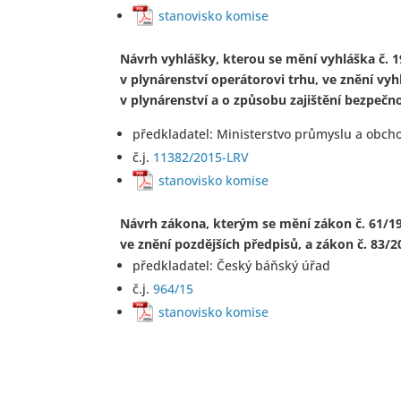
stanovisko komise
Návrh vyhlášky, kterou se mění vyhláška č. 1
v plynárenství operátorovi trhu, ve znění vyh
v plynárenství a o způsobu zajištění bezpeč
předkladatel: Ministerstvo průmyslu a obch
č.j.
11382/2015-LRV
stanovisko komise
Návrh zákona, kterým se mění zákon č. 61/198
ve znění pozdějších předpisů, a zákon č. 83/2
předkladatel: Český báňský úřad
č.j.
964/15
stanovisko komise