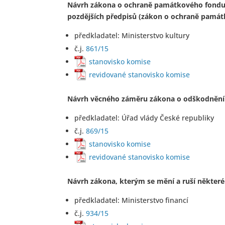
Návrh zákona o ochraně památkového fondu a 
pozdějších předpisů (zákon o ochraně pamá
předkladatel: Ministerstvo kultury
č.j.
861/15
stanovisko komise
revidované stanovisko komise
Návrh věcného záměru zákona o odškodnění p
předkladatel: Úřad vlády České republiky
č.j.
869/15
stanovisko komise
revidované stanovisko komise
Návrh zákona, kterým se mění a ruší některé
předkladatel: Ministerstvo financí
č.j.
934/15