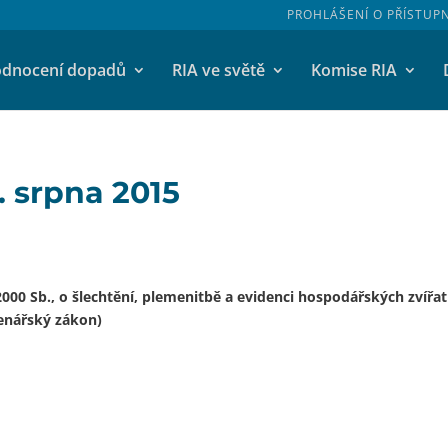
PROHLÁŠENÍ O PŘÍSTUP
dnocení dopadů
RIA ve světě
Komise RIA
. srpna 2015
00 Sb., o šlechtění, plemenitbě a evidenci hospodářských zvířat
enářský zákon)