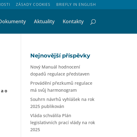
NOSTI
ZÁSADY COOKIES
BRIEFLY IN ENGLISH
Dokumenty
Aktuality
Kontakty
Nejnovější příspěvky
Nový Manuál hodnocení
dopadů regulace představen
Provádění přezkumů regulace
má svůj harmonogram
 a o
Souhrn návrhů vyhlášek na rok
2025 publikován
Vláda schválila Plán
legislativních prací vlády na rok
2025