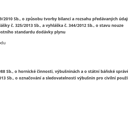
9/2010 Sb., o způsobu tvorby bilancí a rozsahu předávaných úda
lášky č. 325/2013 Sb., a vyhláška č. 344/2012 Sb., o stavu nouze
nostního standardu dodávky plynu
odu
8 Sb., o hornické činnosti, výbušninách a o státní báňské správ
013 Sb., o označování a sledovatelnosti výbušnin pro civilní použi